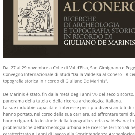
Dal 27 al 29 novembre a Colle di Val d’Elsa, San Gimignano e Poggi
Convegno Internazionale di Studi “Dalla Valdelsa al Conero - Rice
topografia storica in ricordo di Giuliano De Marinis”.
De Marinis è stato, fin dalla metà degli anni ’70 del secolo scorso,
panorama della tutela e della ricerca archeologica italiana.
La sue indubbie capacità e l’interesse per i più diversi ambiti di ri
hanno portato, nel corso della sua carriera, ad affrontare temi div
hanno riguardato lo studio della topografia storica valdelsana; in 
problematiche dell’archeologia urbana e le ricerche territoriali n
caratterizzato gli anni di lavoro alla Soprintendenza Archeologica 