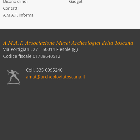
Dicono di noi
Gadget
Contatti
A.M.A.T. informa
A.M.A.T.
Associazione Musei Archeologici della Toscana
Via Portigiani, 27
–
50014
Fiesole
(
FI
)
Codice fiscale 01788640512
Cell.
335 6095240
amat@archeologiatoscana.it