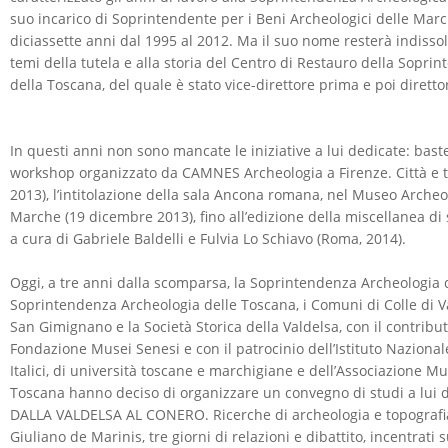
suo incarico di Soprintendente per i Beni Archeologici delle Marc
diciassette anni dal 1995 al 2012. Ma il suo nome resterà indisso
temi della tutela e alla storia del Centro di Restauro della Sopr
della Toscana, del quale è stato vice-direttore prima e poi diretto
In questi anni non sono mancate le iniziative a lui dedicate: baste
workshop organizzato da CAMNES Archeologia a Firenze. Città e te
2013), l’intitolazione della sala Ancona romana, nel Museo Archeo
Marche (19 dicembre 2013), fino all’edizione della miscellanea di 
a cura di Gabriele Baldelli e Fulvia Lo Schiavo (Roma, 2014).
Oggi, a tre anni dalla scomparsa, la Soprintendenza Archeologia 
Soprintendenza Archeologia delle Toscana, i Comuni di Colle di Va
San Gimignano e la Società Storica della Valdelsa, con il contrib
Fondazione Musei Senesi e con il patrocinio dell’Istituto Nazional
Italici, di università toscane e marchigiane e dell’Associazione Mu
Toscana hanno deciso di organizzare un convegno di studi a lui de
DALLA VALDELSA AL CONERO. Ricerche di archeologia e topografia 
Giuliano de Marinis, tre giorni di relazioni e dibattito, incentrati