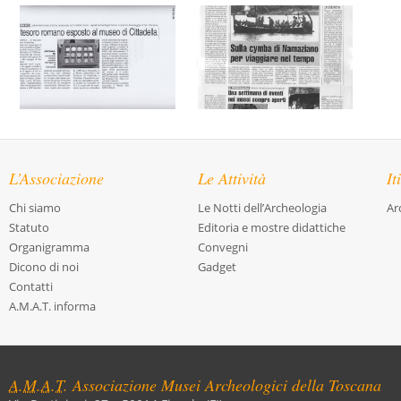
L’Associazione
Le Attività
It
Chi siamo
Le Notti dell’Archeologia
Ar
Statuto
Editoria e mostre didattiche
Organigramma
Convegni
Dicono di noi
Gadget
Contatti
A.M.A.T. informa
A.M.A.T.
Associazione Musei Archeologici della Toscana