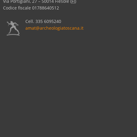
Via Portigiani, 27
–
50014
Fiesole
(
FI
)
Codice fiscale 01788640512
Cell.
335 6095240
amat@archeologiatoscana.it